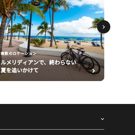
で
は
の
滞
在
複数のロケーション
ルメリディアンで、終わらない
夏を追いかけて