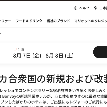
ヘルプ
日本
nvoy
オファー
フード＆ドリンク
当社のブランド
マリオットのクレジ
ル
1 泊
リカ合衆国の新規および改
フレッシュでコンテンポラリーな宿泊施設をいち早くお楽しみく
ott Bonvoyの新規開業ホテルが、心と体を癒やすのに最適
プンしたばかりのホテルは、ご出張にもレジャーのご旅行にも最