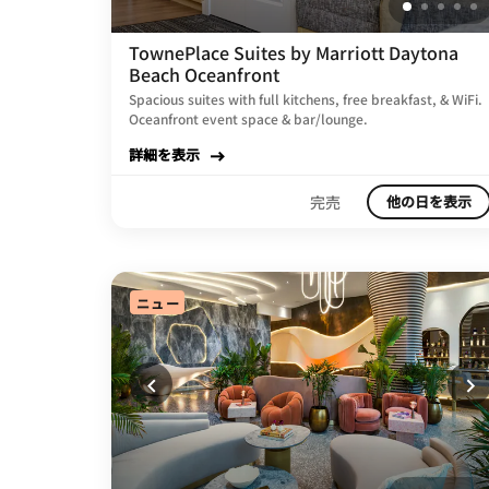
TownePlace Suites by Marriott Daytona
Beach Oceanfront
Spacious suites with full kitchens, free breakfast, & WiFi.
Oceanfront event space & bar/lounge.
詳細を表示
完売
他の日を表示
ニュー