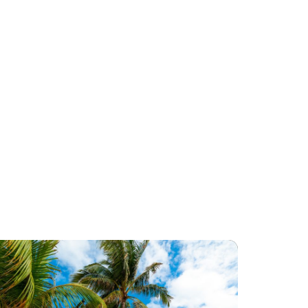
W
South
Beach
W
ホ
テ
ル
な
ら