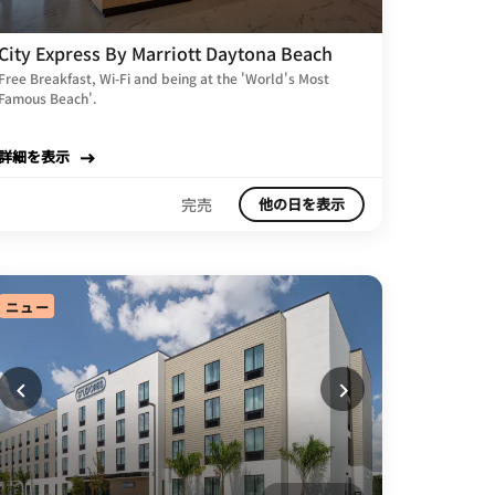
City Express By Marriott Daytona Beach
Free Breakfast, Wi-Fi and being at the 'World's Most
Famous Beach'.
詳細を表示
完売
他の日を表示
ニュー