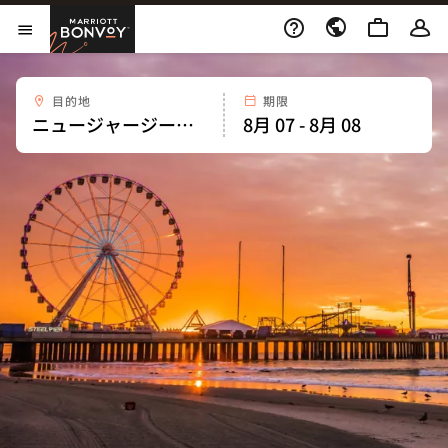
Skip to Content
Marriott Bonvoy
メニューを開く
目的地
期限