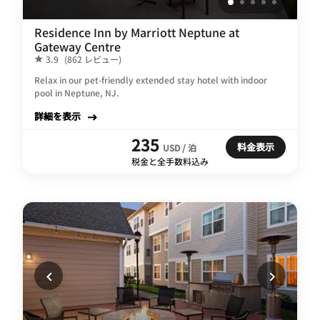
Residence Inn by Marriott Neptune at
Gateway Centre
3.9
(862 レビュー)
Relax in our pet-friendly extended stay hotel with indoor
pool in Neptune, NJ.
詳細を表示
235
料金表示
USD / 泊
税金と全手数料込み