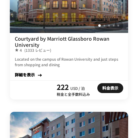
Courtyard by Marriott Glassboro Rowan
University
4
(1333 レビュー)
Located on the campus of Rowan University and just steps
from shopping and dining
詳細を表示
222
料金表示
USD / 泊
税金と全手数料込み