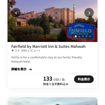
Fairfield by Marriott Inn & Suites Mahwah
3.9
(845 レビュー)
Settle in for a comfortable stay at our family friendly
Mahwah hotel.
詳細を表示
133
料金表示
USD / 泊
税金と全手数料込み