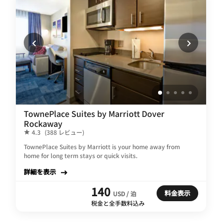
TownePlace Suites by Marriott Dover
Rockaway
4.3
(388 レビュー)
TownePlace Suites by Marriott is your home away from
home for long term stays or quick visits.
詳細を表示
140
料金表示
USD / 泊
税金と全手数料込み