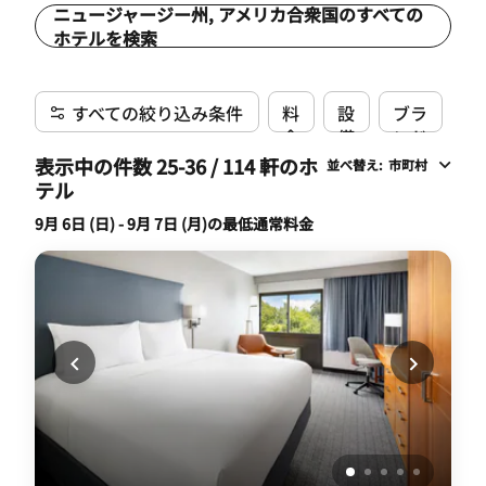
ニュージャージー州, アメリカ合衆国のすべての
ホテルを検索
すべての絞り込み条件
料
設
ブラ
金
備
ンド
表示中の件数 25-36 / 114 軒のホ
並べ替え
:
市町村
テル
9月 6日 (日) - 9月 7日 (月)の最低通常料金