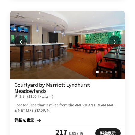
Courtyard by Marriott Lyndhurst
Meadowlands
3.9
(1105 レビュー)
Located less than 2 miles from the AMERICAN DREAM MALL
& MET LIFE STADIUM
詳細を表示
217
料金表示
USD / 泊