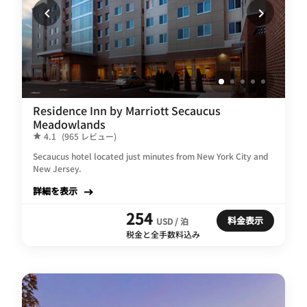
Residence Inn by Marriott Secaucus
Meadowlands
4.1
(965 レビュー)
Secaucus hotel located just minutes from New York City and
New Jersey.
詳細を表示
254
料金表示
USD / 泊
税金と全手数料込み