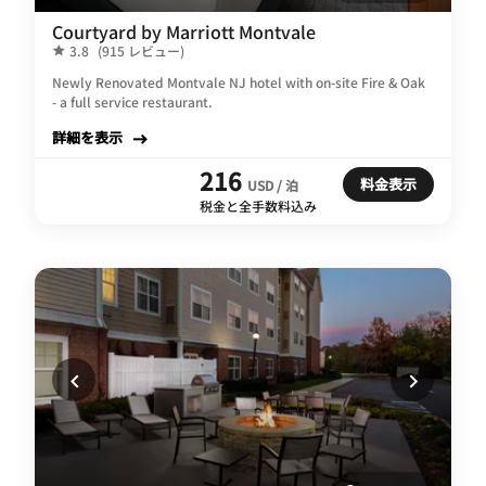
Courtyard by Marriott Montvale
3.8
(915 レビュー)
Newly Renovated Montvale NJ hotel with on-site Fire & Oak
- a full service restaurant.
詳細を表示
216
料金表示
USD / 泊
税金と全手数料込み