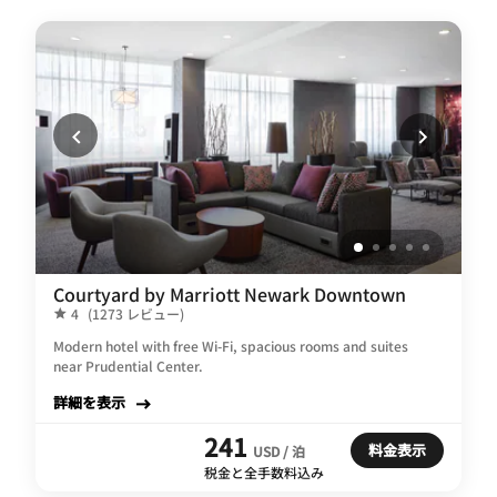
Courtyard by Marriott Newark Downtown
4
(1273 レビュー)
Modern hotel with free Wi-Fi, spacious rooms and suites
near Prudential Center.
詳細を表示
241
料金表示
USD / 泊
税金と全手数料込み