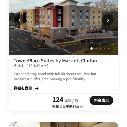
TownePlace Suites by Marriott Clinton
4.4
(410 レビュー)
Extended stay hotel with full kitchenettes, free hot
breakfast buffet, free parking & pet friendly.
詳細を表示
124
料金表示
USD / 泊
税金と全手数料込み