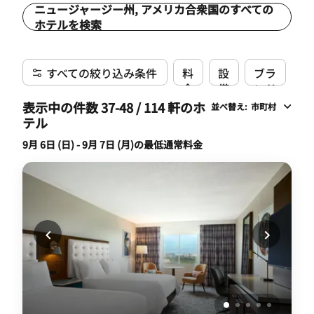
ニュージャージー州, アメリカ合衆国のすべての
ホテルを検索
すべての絞り込み条件
料
設
ブラ
金
備
ンド
表示中の件数 37-48 / 114 軒のホ
並べ替え
:
市町村
テル
9月 6日 (日) - 9月 7日 (月)の最低通常料金