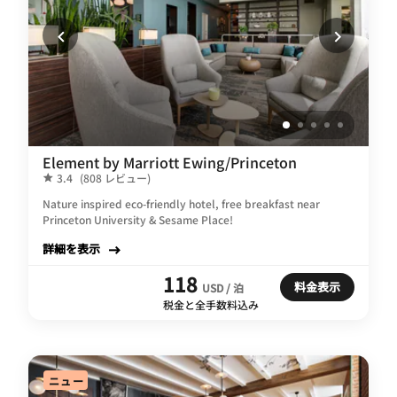
Element by Marriott Ewing/Princeton
3.4
(808 レビュー)
Nature inspired eco-friendly hotel, free breakfast near
Princeton University & Sesame Place!
詳細を表示
118
料金表示
USD / 泊
税金と全手数料込み
ニュー