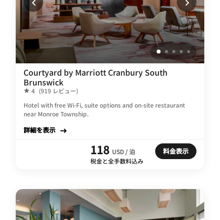
Courtyard by Marriott Cranbury South
Brunswick
4
(919 レビュー)
Hotel with free Wi-Fi, suite options and on-site restaurant
near Monroe Township.
詳細を表示
118
料金表示
USD / 泊
税金と全手数料込み