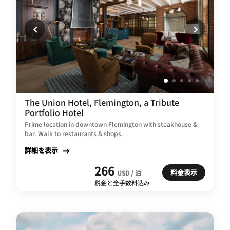
The Union Hotel, Flemington, a Tribute
Portfolio Hotel
Prime location in downtown Flemington with steakhouse &
bar. Walk to restaurants & shops.
詳細を表示
266
料金表示
USD / 泊
税金と全手数料込み