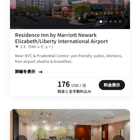
Residence Inn by Marriott Newark
Elizabeth/Liberty International Airport
3.9
(944 レビュー)
Near NYC & Prudential Center: pet-friendly suites, kitchens,
free airport shuttle & breakfast.
詳細を表示
176
料金表示
USD / 泊
税金と全手数料込み