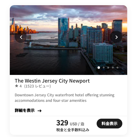
The Westin Jersey City Newport
4
(1523 レビュー)
Downtown Jersey City waterfront hotel offering stunning
accommodations and four-star amenities
詳細を表示
329
料金表示
USD / 泊
税金と全手数料込み