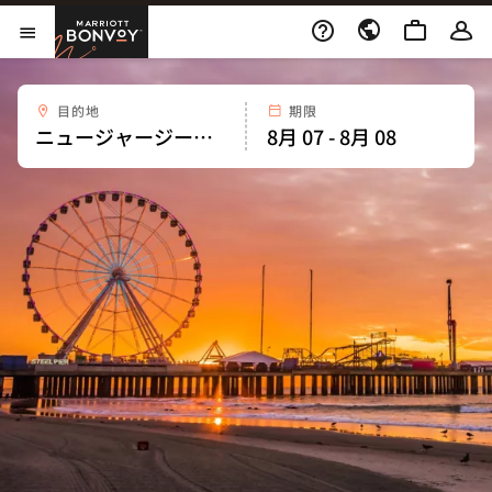
Skip to Content
Marriott Bonvoy
メニューを開く
目的地
期限