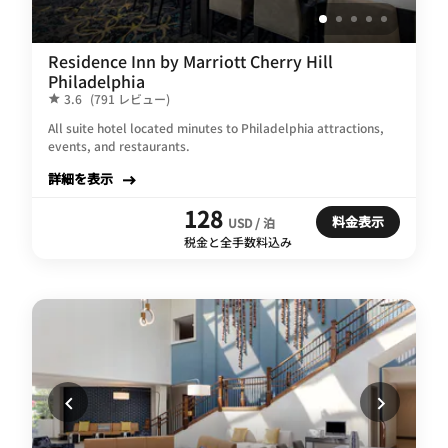
Residence Inn by Marriott Cherry Hill
Philadelphia
3.6
(791 レビュー)
All suite hotel located minutes to Philadelphia attractions,
events, and restaurants.
詳細を表示
128
料金表示
USD / 泊
税金と全手数料込み