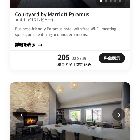
Courtyard by Marriott Paramus
4.1
(916 レビュー)
Business-friendly Paramus hotel with free Wi-Fi, meeting
space, on-site dining and modern rooms.
詳細を表示
205
料金表示
USD / 泊
税金と全手数料込み