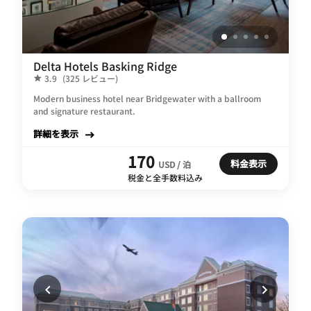
Delta Hotels Basking Ridge
3.9
(325 レビュー)
Modern business hotel near Bridgewater with a ballroom
and signature restaurant.
詳細を表示
170
料金表示
USD / 泊
税金と全手数料込み