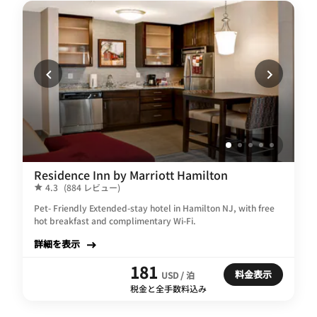
Residence Inn by Marriott Hamilton
4.3
(884 レビュー)
Pet- Friendly Extended-stay hotel in Hamilton NJ, with free
hot breakfast and complimentary Wi-Fi.
詳細を表示
181
料金表示
USD / 泊
税金と全手数料込み