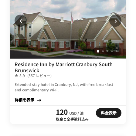
Residence Inn by Marriott Cranbury South
Brunswick
3.9
(557 レビュー)
Extended-stay hotel in Cranbury, NJ, with free breakfast
and complimentary Wi-Fi.
詳細を表示
120
料金表示
USD / 泊
税金と全手数料込み