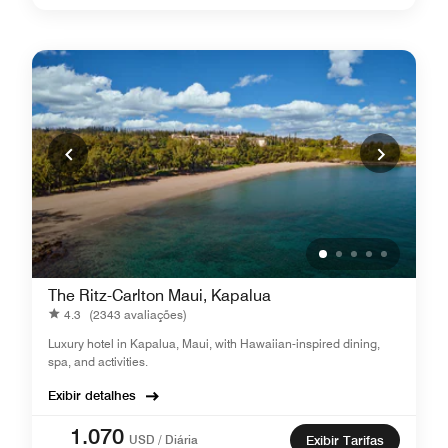
The Ritz-Carlton Maui, Kapalua
4.3
(2343 avaliações)
Luxury hotel in Kapalua, Maui, with Hawaiian-inspired dining,
spa, and activities.
Exibir detalhes
1.070
USD / Diária
Exibir Tarifas