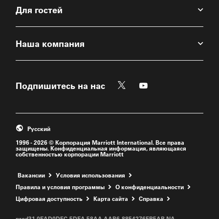
Для гостей
Наша компания
Twitter
Youtube
Подпишитесь на нас
Откроется новое окно
Откроется новое о
Русский
1996 - 2026 © Корпорация Marriott International. Все права
защищены. Конфиденциальная информация, являющаяся
собственностью корпорации Marriott
Откроется новое окно
Вакансии
Условия использования
Правила и условия программы
О конфиденциальности
Цифровая доступность
Kарта сайта
Справка
prod31,0EAD0DFC-5DEA-58AA-AAB6-8854276FB5AB,NA