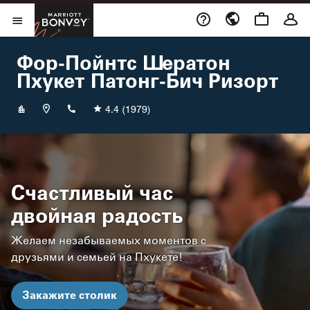
Skip to Content
Marriott Bonvoy
Открыть меню
Фор-Пойнтс Шератон
Пхукет Патонг-Бич Ризорт
+6676645999
4.4
(1979)
Счастливый час
двойная радость
Желаем незабываемых моментов с
друзьями и семьей на Пхукете!
Закажите столик