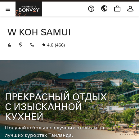
Skip to Content
Marriott Bonvoy
Открыть меню
W KOH SAMUI
+6677915999
4.6
(466)
ПРЕКРАСНЫЙ ОТДЫХ
С ИЗЫСКАННОЙ
КУХНЕЙ
Получайте больше в лучших отелях и на
лучших курортах Таиланда.