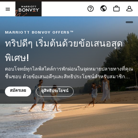
Skip to Content
เปิดในหน้าต่างใหม่
Marriott Bonvoy
เปิดเมนู
ope
MARRIOTT BONVOY OFFERS™
ทริปดีๆ เริ่มต้นด้วยข้อเสนอสุด
พิเศษ!
ตอบโจทย์ทุกไลฟ์สไตล์การพักผ่อนในจุดหมายปลายทางที่คุณ
ชื่นชอบ ด้วยข้อเสนอดีๆและสิทธิประโยชน์สำหรับสมาชิก
จาก แมริออท บอนวอย
สมัครเลย
ดูสิทธิประโยชน์