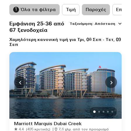
1
Όλα τα φίλτρα
Τιμή
Παροχές
Επωνυ
Εμφάνιση 25-36 από
Ταξινόμηση
:
Απόσταση
67 ξενοδοχεία
Χαμηλότερη κανονική τιμή για Τρι, 08 Σεπ - Τετ, 09
Σεπ
Marriott Marquis Dubai Creek
4.4
(495 κριτικές)
|
7,6 χλμ. από τον προορισμό