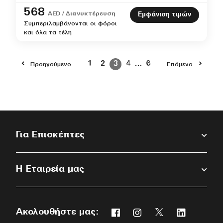
568
AED / Διανυκτέρευση
Εμφάνιση τιμών
Συμπεριλαμβάνονται οι φόροι
και όλα τα τέλη
1
2
3
4
…
6
Προηγούμενο
Επόμενο
Για Επισκέπτες
Η Εταιρεία μας
Ακολουθήστε μας:
Facebook
Instagram
Twitter
Linkedin
Ανοίγει νέο παράθυρο
Ανοίγει νέο παράθυρο
Ανοίγει νέο παρ
Ανοίγει νέ