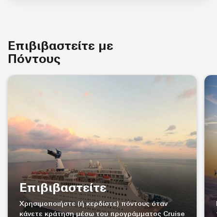
Επιβιβαστείτε με
Πόντους
παράλειψη Επιβιβαστείτε με Πόντους καρουζέλ με 2
κάρτες.
Επιβιβαστείτε
Χρησιμοποιήστε (ή κερδίστε) πόντους όταν
κάνετε κράτηση μέσω του προγράμματος Cruise