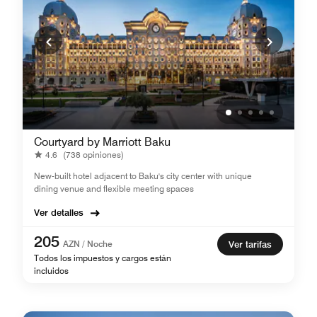
Courtyard by Marriott Baku
4.6
(738 opiniones)
New-built hotel adjacent to Baku's city center with unique
dining venue and flexible meeting spaces
Ver detalles
205
AZN / Noche
Ver tarifas
Todos los impuestos y cargos están
incluidos