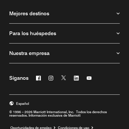
Mejores destinos
Para los huéspedes
Nuestra empresa
Facebook
Instagram
Twitter
Linkedin
Youtube
Síganos
Abre una ventana nueva
Abre una ventana nueva
Abre una ventana nueva
Abre una ventana nueva
Abre una ventana 
Español
© 1996 – 2026 Marriott International, Inc. Todos los derechos
reservados. Información exclusiva de Marriott
Abre una ventana nueva
Oportunidades de empleo
Condiciones de uso