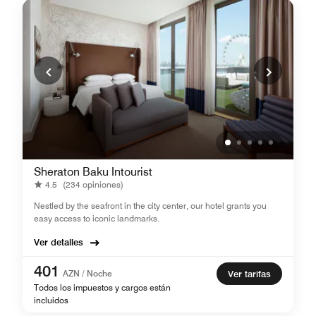
Sheraton Baku Intourist
4.5
(234 opiniones)
Nestled by the seafront in the city center, our hotel grants you
easy access to iconic landmarks.
Ver detalles
401
AZN / Noche
Ver tarifas
Todos los impuestos y cargos están
incluidos