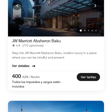
JW Marriott Absheron Baku
4.8
(772 opiniones)
Step into JW Marriott Absheron Baku, modern luxury in a place
where you can be mindful and present.
Ver detalles
400
AZN / Noche
Ver tarifas
Todos los impuestos y cargos están
incluidos