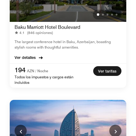
Baku Marriott Hotel Boulevard
4.1
(846 opiniones)
The largest conference hotel in Baku, Azerbaijan, boasting
stylish rooms with thoughtful amenities.
Ver detalles
194
AZN / Noche
Ver tarifas
Todos los impuestos y cargos están
incluidos