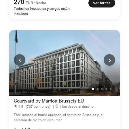
270
EUR / Noche
Ver tarifas
Todos los impuestos y cargos están
incluidos
Courtyard by Marriott Brussels EU
4.5
(727 opiniones)
|
1 km desde el destino
Fácil acceso al barrio europeo, el centro de Bruselas y la
estación de metro de Schuman