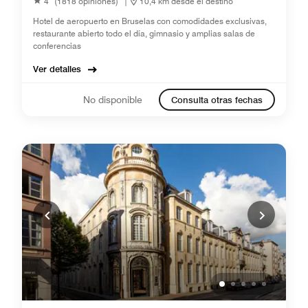
4
(1818 opiniones)
|
10,4 km desde el destino
Hotel de aeropuerto en Bruselas con comodidades exclusivas,
restaurante abierto todo el día, gimnasio y amplias salas de
conferencias
Ver detalles
No disponible
Consulta otras fechas