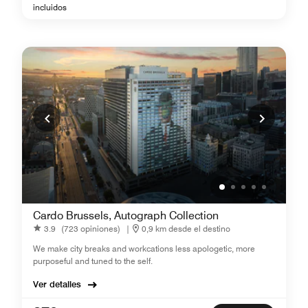
incluidos
Cardo Brussels, Autograph Collection
3.9
(723 opiniones)
|
0,9 km desde el destino
We make city breaks and workcations less apologetic, more
purposeful and tuned to the self.
Ver detalles