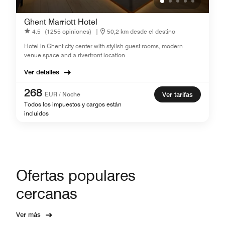
Ghent Marriott Hotel
4.5
(1255 opiniones)
|
50,2 km desde el destino
Hotel in Ghent city center with stylish guest rooms, modern
venue space and a riverfront location.
Ver detalles
268
EUR / Noche
Ver tarifas
Todos los impuestos y cargos están
incluidos
Ofertas populares
cercanas
Ver más