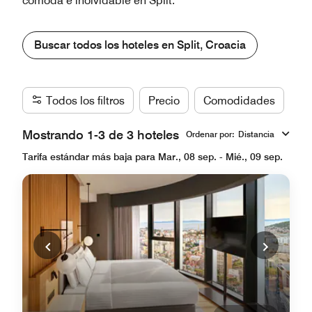
cómoda e inolvidable en Split.
Buscar todos los hoteles en Split, Croacia
Todos los filtros
Precio
Comodidades
Ma
Mostrando 1-3 de 3 hoteles
Ordenar por
:
Distancia
Tarifa estándar más baja para Mar., 08 sep. - Mié., 09 sep.