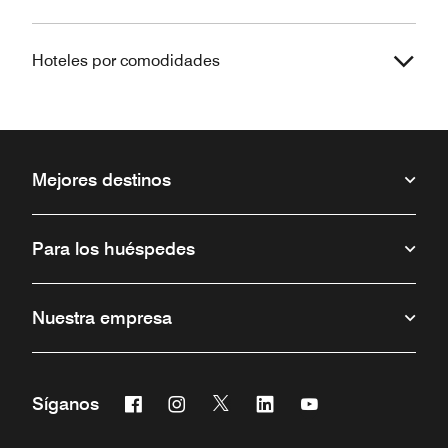
Hoteles por comodidades
Mejores destinos
Para los huéspedes
Nuestra empresa
Facebook
Instagram
Twitter
Linkedin
Youtube
Síganos
Abre una ventana nueva
Abre una ventana nueva
Abre una ventana nueva
Abre una ventana nueva
Abre una ventana 