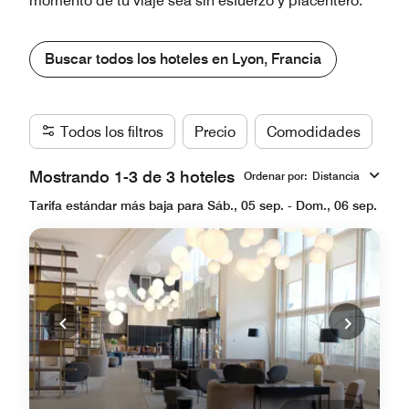
momento de tu viaje sea sin esfuerzo y placentero.
Buscar todos los hoteles en Lyon, Francia
Todos los filtros
Precio
Comodidades
Ma
Mostrando 1-3 de 3 hoteles
Ordenar por
:
Distancia
Tarifa estándar más baja para Sáb., 05 sep. - Dom., 06 sep.