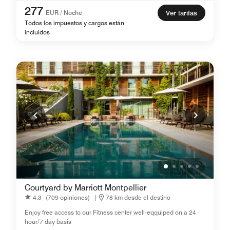
277
EUR / Noche
Ver tarifas
Todos los impuestos y cargos están
incluidos
Courtyard by Marriott Montpellier
4.3
(709 opiniones)
|
78 km desde el destino
Enjoy free access to our Fitness center well-eqquiped on a 24
hour/7 day basis