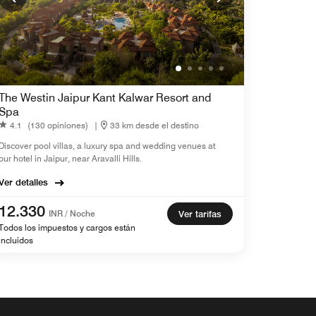
The Westin Jaipur Kant Kalwar Resort and
Spa
4.1
(130 opiniones)
|
33 km desde el destino
Discover pool villas, a luxury spa and wedding venues at
our hotel in Jaipur, near Aravalli Hills.
Ver detalles
12.330
INR / Noche
Ver tarifas
Todos los impuestos y cargos están
incluidos