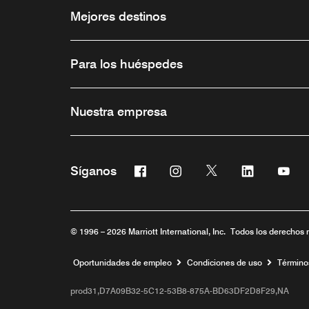
Mejores destinos
Para los huéspedes
Nuestra empresa
Facebook
Instagram
Twitter
Linkedin
You
Síganos
Abre una ventana nueva
Abre una ventana nueva
Abre una ventana 
Abre una ve
Abre
© 1996 – 2026 Marriott International, Inc. Todos los derechos 
Abre una ventana nueva
Oportunidades de empleo
Condiciones de uso
Término
prod31,D7A09B32-5C12-53B8-875A-BD63DF2D8F29,NA