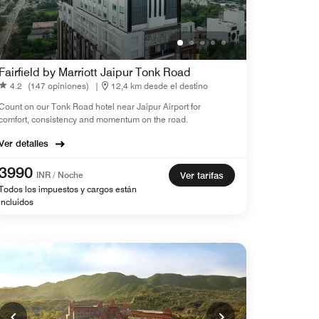
Fairfield by Marriott Jaipur Tonk Road
4.2
(147 opiniones)
|
12,4 km desde el destino
Count on our Tonk Road hotel near Jaipur Airport​ for
comfort, consistency and momentum on the road.
Ver detalles
3990
INR / Noche
Ver tarifas
Todos los impuestos y cargos están
incluidos