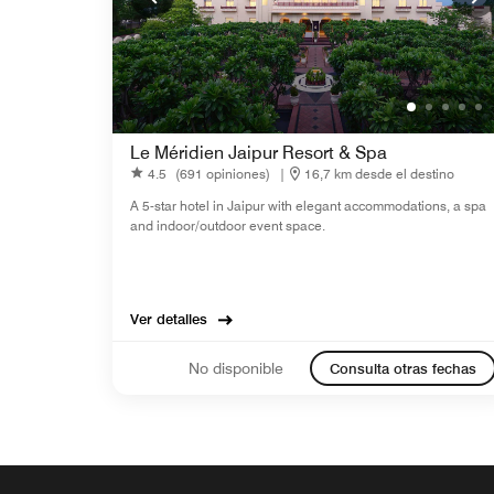
Le Méridien Jaipur Resort & Spa
4.5
(691 opiniones)
|
16,7 km desde el destino
A 5-star hotel in Jaipur with elegant accommodations, a spa
and indoor/outdoor event space.
Ver detalles
No disponible
Consulta otras fechas