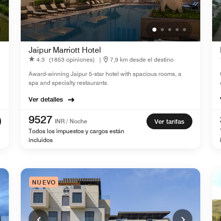
Jaipur Marriott Hotel
4.3
(1853 opiniones)
|
7,9 km desde el destino
Award-winning Jaipur 5-star hotel with spacious rooms, a
spa and specialty restaurants.
Ver detalles
9527
INR / Noche
Ver tarifas
Todos los impuestos y cargos están
incluidos
NUEVO