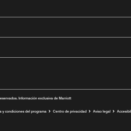
tube
nueva
ntana nueva
 una ventana nueva
reservados. Información exclusiva de Marriott
s y condiciones del programa
Centro de privacidad
Aviso legal
Accesibil