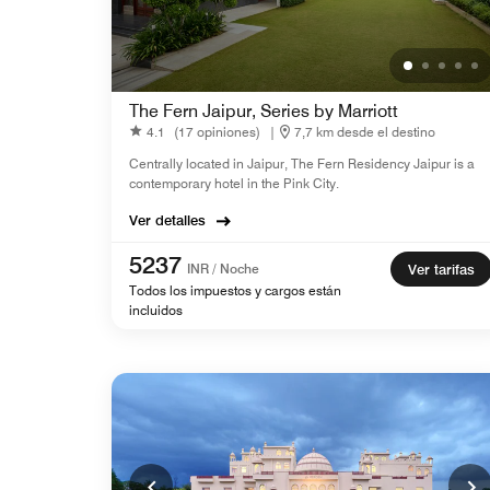
The Fern Jaipur, Series by Marriott
4.1
(17 opiniones)
|
7,7 km desde el destino
Centrally located in Jaipur, The Fern Residency Jaipur is a
contemporary hotel in the Pink City.
Ver detalles
5237
INR / Noche
Ver tarifas
Todos los impuestos y cargos están
incluidos