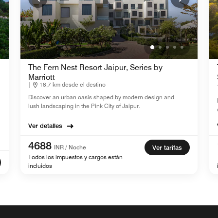
The Fern Nest Resort Jaipur, Series by
Marriott
|
18,7 km desde el destino
Discover an urban oasis shaped by modern design and
lush landscaping in the Pink City of Jaipur.
Ver detalles
4688
INR / Noche
Ver tarifas
Todos los impuestos y cargos están
incluidos