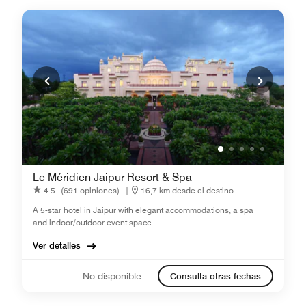
Le Méridien Jaipur Resort & Spa
4.5
(691 opiniones)
|
16,7 km desde el destino
A 5-star hotel in Jaipur with elegant accommodations, a spa
and indoor/outdoor event space.
Ver detalles
No disponible
Consulta otras fechas