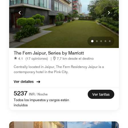
The Fern Jaipur, Series by Marriott
4.1
(17 opiniones)
|
7,7 km desde el destino
Centrally located in Jaipur, The Fern Residency Jaipur is a
contemporary hotel in the Pink City.
Ver detalles
5237
INR / Noche
Ver tarifas
Todos los impuestos y cargos están
incluidos