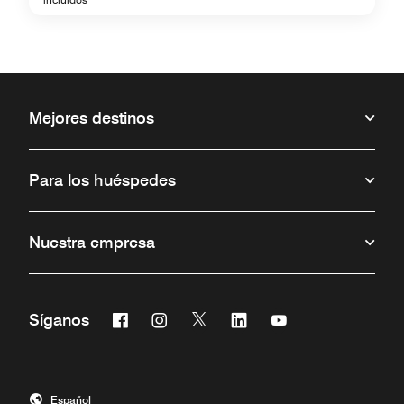
Mejores destinos
Para los huéspedes
Nuestra empresa
Facebook
Instagram
Twitter
Linkedin
Youtube
Síganos
Abre una ventana nueva
Abre una ventana nueva
Abre una ventana nueva
Abre una ventana nueva
Abre una ventana 
Español