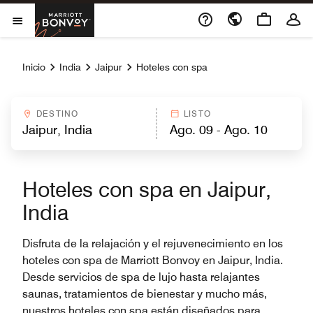
Skip to Content
Marriott Bonvoy
Abrir el menú
Inicio
India
Jaipur
Hoteles con spa
DESTINO
LISTO
Hoteles con spa en Jaipur,
India
Disfruta de la relajación y el rejuvenecimiento en los
hoteles con spa de Marriott Bonvoy en Jaipur, India.
Desde servicios de spa de lujo hasta relajantes
saunas, tratamientos de bienestar y mucho más,
nuestros hoteles con spa están diseñados para