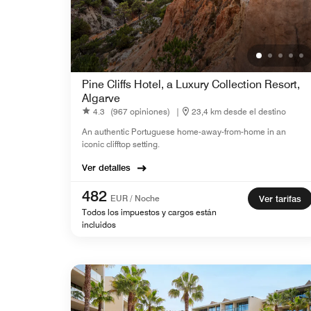
Pine Cliffs Hotel, a Luxury Collection Resort,
Algarve
4.3
(967 opiniones)
|
23,4 km desde el destino
An authentic Portuguese home-away-from-home in an
iconic clifftop setting.
Ver detalles
482
EUR / Noche
Ver tarifas
Todos los impuestos y cargos están
incluidos