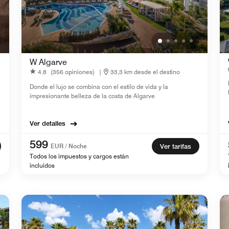
W Algarve
4.8
(356 opiniones)
|
33,3 km desde el destino
Donde el lujo se combina con el estilo de vida y la
impresionante belleza de la costa de Algarve
Ver detalles
599
EUR / Noche
Ver tarifas
Todos los impuestos y cargos están
incluidos