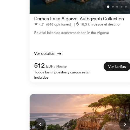
Domes Lake Algarve, Autograph Collection
4.7
(548 opiniones)
|
18,3 km desde el destino
Palatial lakeside accommodation in the Algarve
Ver detalles
512
EUR / Noche
Ver tarifas
Todos los impuestos y cargos están
incluidos