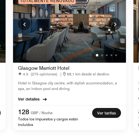
TOTALMENTE RENOVADO
Glasgow Marriott Hotel
4.3
(275 opiniones)
|
68,1 km desde el destino
Hotel in Glasgow city centre, with stylish accommodation, a
spa, an indoor pool and dining.
Ver detalles
128
GBP / Noche
Ver tarifas
Todos los impuestos y cargos están
incluidos