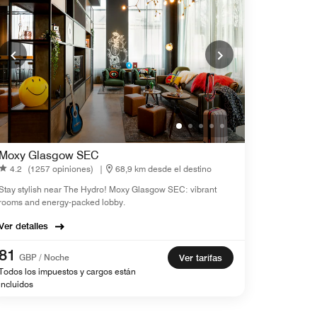
Moxy Glasgow SEC
4.2
(1257 opiniones)
|
68,9 km desde el destino
Stay stylish near The Hydro! Moxy Glasgow SEC: vibrant
rooms and energy-packed lobby.
Ver detalles
81
GBP / Noche
Ver tarifas
Todos los impuestos y cargos están
incluidos