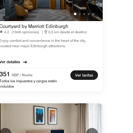
Courtyard by Marriott Edinburgh
4.2
(1948 opiniones)
|
0,5 km desde el destino
Enjoy comfort and convenience in the heart of the city,
located near major Edinburgh attractions.
Ver detalles
351
GBP / Noche
Ver tarifas
Todos los impuestos y cargos están
incluidos