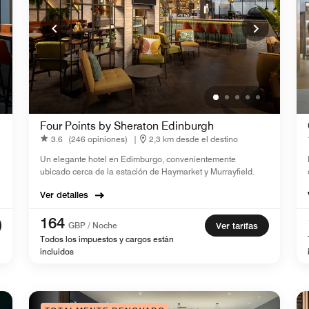
Four Points by Sheraton Edinburgh
3.6
(246 opiniones)
|
2,3 km desde el destino
Un elegante hotel en Edimburgo, convenientemente
ubicado cerca de la estación de Haymarket y Murrayfield.
Ver detalles
164
GBP / Noche
Ver tarifas
Todos los impuestos y cargos están
incluidos