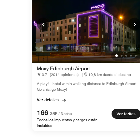
Moxy Edinburgh Airport
3.7
(2014 opiniones)
|
10,8 km desde el destino
A playful hotel within walking distance to Edinburgh Airport.
Go chic, go Moxy!
Ver detalles
166
GBP / Noche
Ver tarifas
Todos los impuestos y cargos están
incluidos