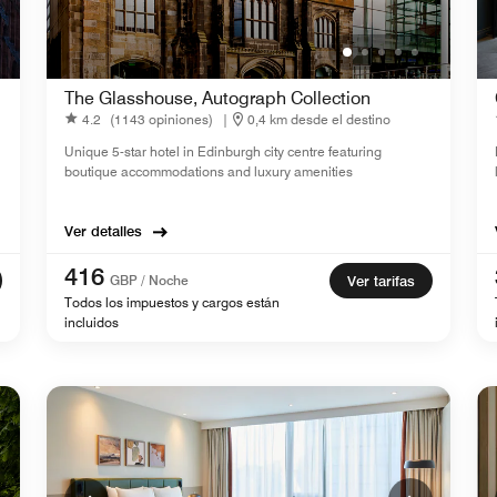
The Glasshouse, Autograph Collection
4.2
(1143 opiniones)
|
0,4 km desde el destino
Unique 5-star hotel in Edinburgh city centre featuring
boutique accommodations and luxury amenities
Ver detalles
416
GBP / Noche
Ver tarifas
Todos los impuestos y cargos están
incluidos