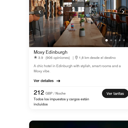
Moxy Edinburgh
3.9
(906 opiniones)
|
1,8 km desde el destino
A chic hotel in Edinburgh with stylish, smart rooms and a
Moxy vibe.
Ver detalles
212
GBP / Noche
Ver tarifas
Todos los impuestos y cargos están
incluidos