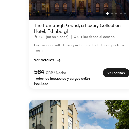
The Edinburgh Grand, a Luxury Collection
Hotel, Edinburgh
4.5
(80 opiniones)
|
0,4 km desde el destino
Discover unrivalled luxury in the heart of Edinburgh’s New
Town
Ver detalles
564
GBP / Noche
Ver tarifas
Todos los impuestos y cargos están
incluidos