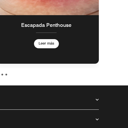
Escapada Penthouse
Esca
Leer más