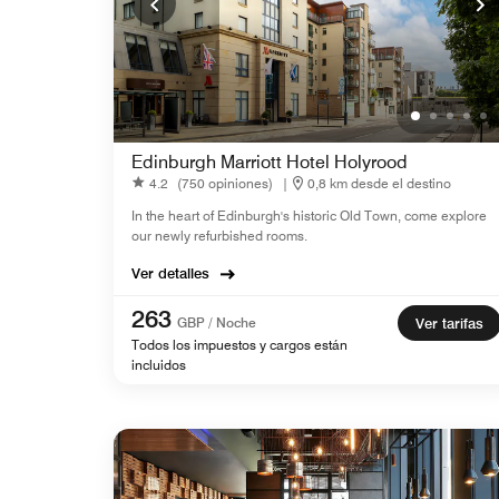
Edinburgh Marriott Hotel Holyrood
4.2
(750 opiniones)
|
0,8 km desde el destino
In the heart of Edinburgh's historic Old Town, come explore
our newly refurbished rooms.
Ver detalles
263
GBP / Noche
Ver tarifas
Todos los impuestos y cargos están
incluidos