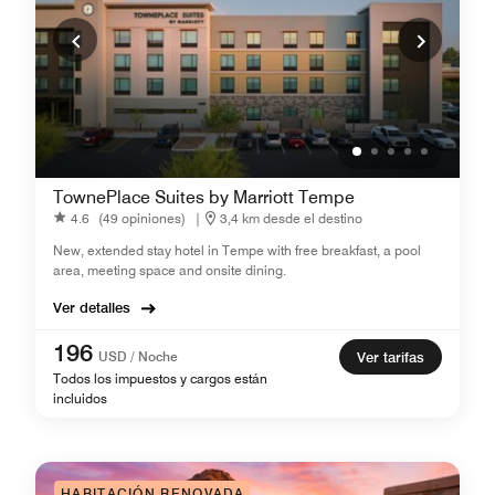
TownePlace Suites by Marriott Tempe
4.6
(49 opiniones)
|
3,4 km desde el destino
New, extended stay hotel in Tempe with free breakfast, a pool
area, meeting space and onsite dining.
Ver detalles
196
USD / Noche
Ver tarifas
Todos los impuestos y cargos están
incluidos
HABITACIÓN RENOVADA