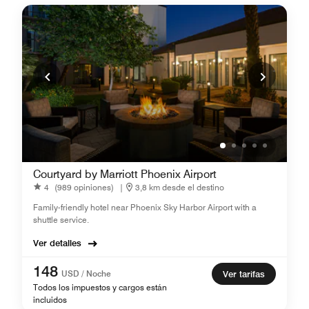
Courtyard by Marriott Phoenix Airport
4
(989 opiniones)
|
3,8 km desde el destino
Family-friendly hotel near Phoenix Sky Harbor Airport with a
shuttle service.
Ver detalles
148
USD / Noche
Ver tarifas
Todos los impuestos y cargos están
incluidos