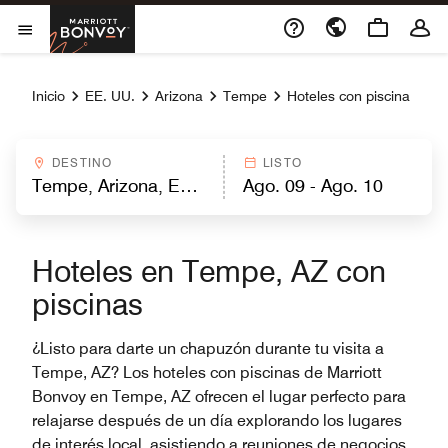
Skip to Content
Marriott Bonvoy
Abrir el menú
Inicio
EE. UU.
Arizona
Tempe
Hoteles con piscina
DESTINO
LISTO
Hoteles en Tempe, AZ con
piscinas
¿Listo para darte un chapuzón durante tu visita a
Tempe, AZ? Los hoteles con piscinas de Marriott
Bonvoy en Tempe, AZ ofrecen el lugar perfecto para
relajarse después de un día explorando los lugares
de interés local, asistiendo a reuniones de negocios