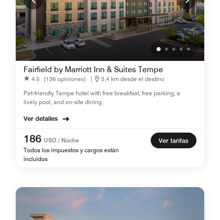
Fairfield by Marriott Inn & Suites Tempe
4.5
(136 opiniones)
|
3,4 km desde el destino
Pet-friendly Tempe hotel with free breakfast, free parking, a
lively pool, and on-site dining.
Ver detalles
186
USD / Noche
Ver tarifas
Todos los impuestos y cargos están
incluidos