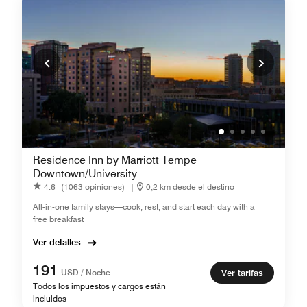
Residence Inn by Marriott Tempe
Downtown/University
4.6
(1063 opiniones)
|
0,2 km desde el destino
All-in-one family stays—cook, rest, and start each day with a
free breakfast
Ver detalles
191
USD / Noche
Ver tarifas
Todos los impuestos y cargos están
incluidos