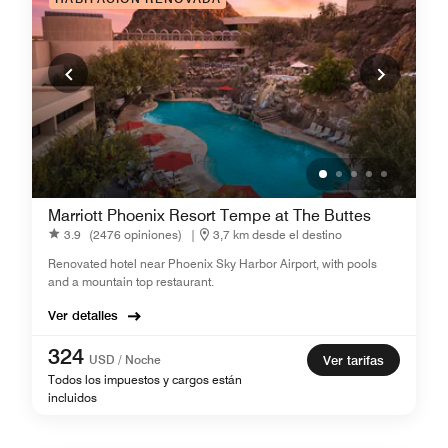
Marriott Phoenix Resort Tempe at The Buttes
3.9
(2476 opiniones)
|
3,7 km desde el destino
Renovated hotel near Phoenix Sky Harbor Airport, with pools
and a mountain top restaurant.
Ver detalles
324
USD / Noche
Ver tarifas
Todos los impuestos y cargos están
incluidos