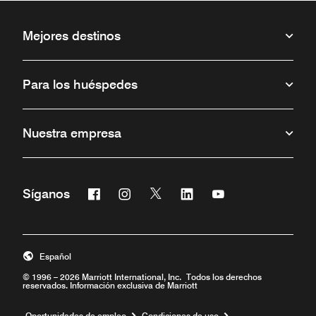
Mejores destinos
Para los huéspedes
Nuestra empresa
Facebook
Instagram
Twitter
Linkedin
Youtube
Síganos
Abre una ventana nueva
Abre una ventana nueva
Abre una ventana nueva
Abre una ventana nueva
Abre una ventana 
Español
© 1996 – 2026 Marriott International, Inc. Todos los derechos
reservados. Información exclusiva de Marriott
Abre una ventana nueva
Oportunidades de empleo
Condiciones de uso