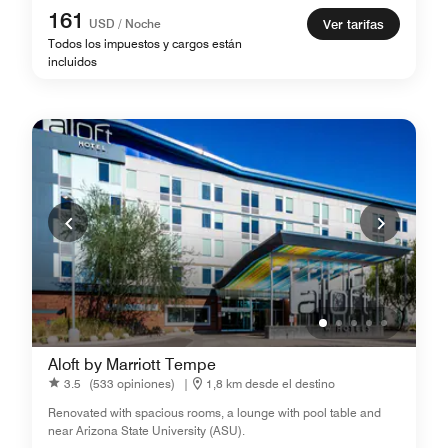
161
USD / Noche
Ver tarifas
Todos los impuestos y cargos están
incluidos
Aloft by Marriott Tempe
3.5
(533 opiniones)
|
1,8 km desde el destino
Renovated with spacious rooms, a lounge with pool table and
near Arizona State University (ASU).