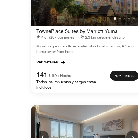
TownePlace Suites by Marriott Yuma
4.5
(287 opiniones)
|
2,3 km desde el destino
Make our pet-friendly extended stay hotel in Yuma, AZ your
home away from home
Ver detalles
141
USD / Noche
Ver tarifas
Todos los impuestos y cargos están
incluidos