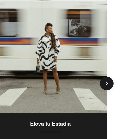
Eleva tu Estadía
Apro
t