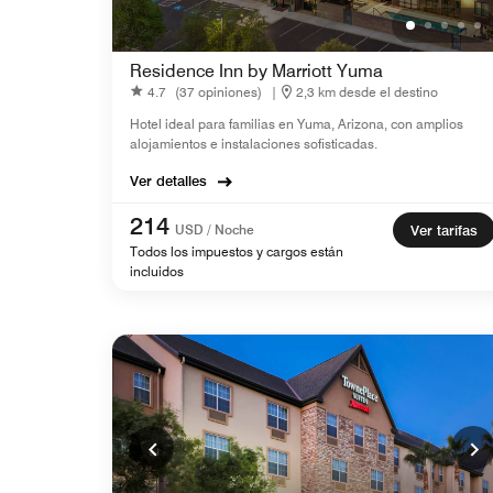
Residence Inn by Marriott Yuma
4.7
(37 opiniones)
|
2,3 km desde el destino
Hotel ideal para familias en Yuma, Arizona, con amplios
alojamientos e instalaciones sofisticadas.
Ver detalles
214
USD / Noche
Ver tarifas
Todos los impuestos y cargos están
incluidos