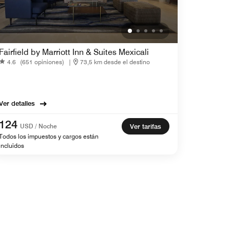
Fairfield by Marriott Inn & Suites Mexicali
4.6
(651 opiniones)
|
73,5 km desde el destino
Ver detalles
124
USD / Noche
Ver tarifas
Todos los impuestos y cargos están
incluidos