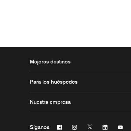
Mejores destinos
Para los huéspedes
Nuestra empresa
Facebook
Instagram
Twitter
Linkedin
You
Síganos
Abre una ventana nueva
Abre una ventana nueva
Abre una ventana 
Abre una ve
Abre