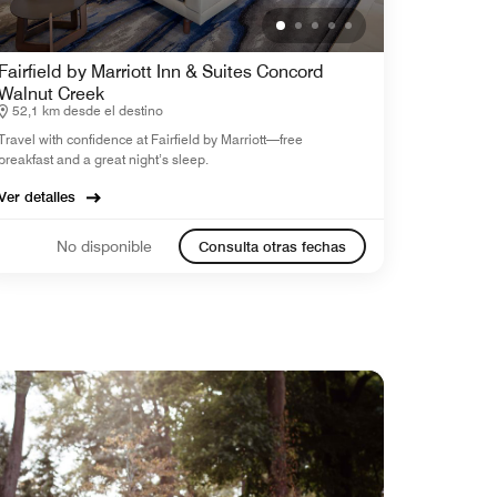
Fairfield by Marriott Inn & Suites Concord
Walnut Creek
52,1 km desde el destino
Travel with confidence at Fairfield by Marriott—free
breakfast and a great night’s sleep.
Ver detalles
No disponible
Consulta otras fechas