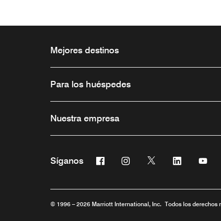
Mejores destinos
Para los huéspedes
Nuestra empresa
Facebook
Instagram
Twitter
Linkedin
You
Síganos
Abre una ventana nueva
Abre una ventana nueva
Abre una ventana 
Abre una ve
Abre
© 1996 – 2026 Marriott International, Inc. Todos los derechos 