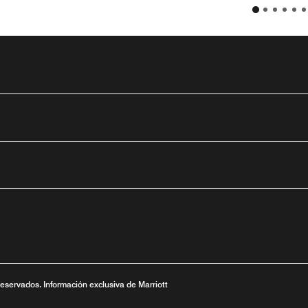
tube
nueva
ntana nueva
 una ventana nueva
reservados. Información exclusiva de Marriott