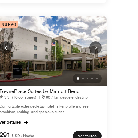
NUEVO
TownePlace Suites by Marriott Reno
3.3
(10 opiniones)
|
60,7 km desde el destino
Comfortable extended-stay hotel in Reno offering free
breakfast, parking, and spacious suites.
Ver detalles
291
USD / Noche
Ver tarifas