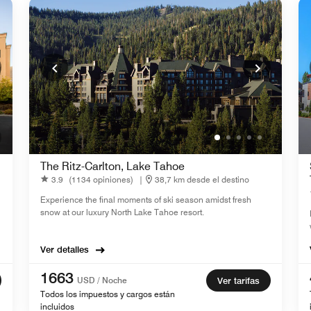
The Ritz-Carlton, Lake Tahoe
3.9
(1134 opiniones)
|
38,7 km desde el destino
Experience the final moments of ski season amidst fresh
snow at our luxury North Lake Tahoe resort.
Ver detalles
1663
USD / Noche
Ver tarifas
Todos los impuestos y cargos están
incluidos