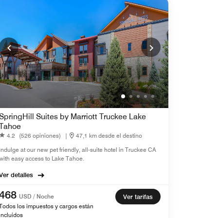
SpringHill Suites by Marriott Truckee Lake
Tahoe
4.2
(526 opiniones)
|
47,1 km desde el destino
Indulge at our new pet friendly, all-suite hotel in Truckee CA
with easy access to Lake Tahoe.
Ver detalles
468
USD / Noche
Ver tarifas
Todos los impuestos y cargos están
incluidos