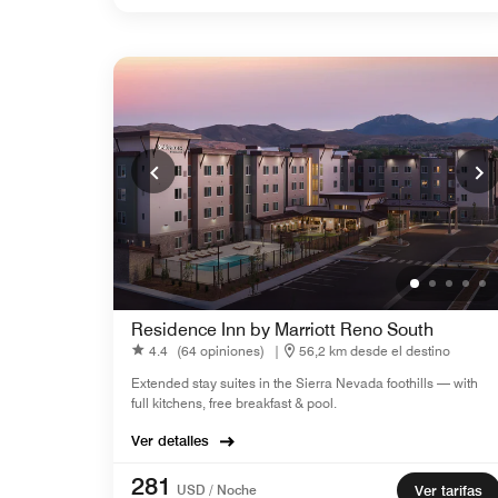
Residence Inn by Marriott Reno South
4.4
(64 opiniones)
|
56,2 km desde el destino
Extended stay suites in the Sierra Nevada foothills — with
full kitchens, free breakfast & pool.
Ver detalles
281
USD / Noche
Ver tarifas