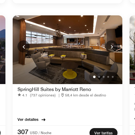
SpringHill Suites by Marriott Reno
4.1
(737 opiniones)
|
58,4 km desde el destino
Ver detalles
307
USD / Noche
Ver tarifas