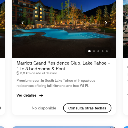
Marriott Grand Residence Club, Lake Tahoe –
1 to 3 bedrooms & Pent
3,3 km desde el destino
Premium resort in South Lake Tahoe with spacious
residences offering full kitchens and free Wi-Fi.
Ver detalles
No disponible
Consulta otras fechas