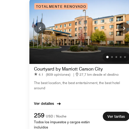
TOTALMENTE RENOVADO
Courtyard by Marriott Carson City
4.1
(809 opiniones)
|
27,7 km desde el destino
The best location, the best entertainment, the best hotel
around
Ver detalles
259
USD / Noche
Ver tarifas
Todos los impuestos y cargos están
incluidos