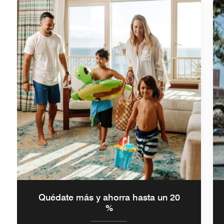
Quédate más y ahorra hasta un 20
%