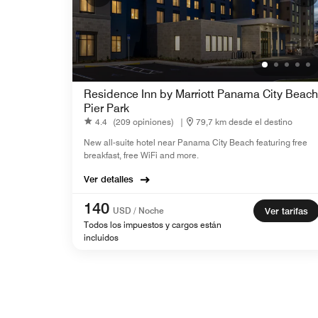
Residence Inn by Marriott Panama City Beach
Pier Park
4.4
(209 opiniones)
|
79,7 km desde el destino
New all-suite hotel near Panama City Beach featuring free
breakfast, free WiFi and more.
Ver detalles
140
USD / Noche
Ver tarifas
Todos los impuestos y cargos están
incluidos