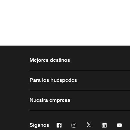
Mejores destinos
Para los huéspedes
Nuestra empresa
Facebook
Instagram
Twitter
Linkedin
You
Síganos
Abre una ventana nueva
Abre una ventana nueva
Abre una ventana 
Abre una ve
Abre