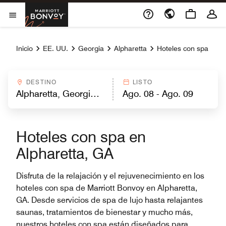
Skip to Content
Marriott Bonvoy
Abrir el menú
Inicio
EE. UU.
Georgia
Alpharetta
Hoteles con spa
DESTINO
LISTO
Hoteles con spa en
Alpharetta, GA
Disfruta de la relajación y el rejuvenecimiento en los
hoteles con spa de Marriott Bonvoy en Alpharetta,
GA. Desde servicios de spa de lujo hasta relajantes
saunas, tratamientos de bienestar y mucho más,
nuestros hoteles con spa están diseñados para