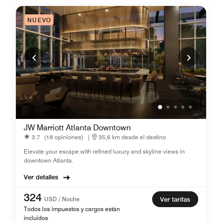
NUEVO
JW Marriott Atlanta Downtown
3.7
(18 opiniones)
|
35,6 km desde el destino
Elevate your escape with refined luxury and skyline views in
downtown Atlanta.
Ver detalles
324
USD / Noche
Ver tarifas
Todos los impuestos y cargos están
incluidos