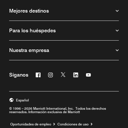
Mejores destinos
Para los huéspedes
Nuestra empresa
Facebook
Instagram
Twitter
Linkedin
Youtube
Síganos
Abre una ventana nueva
Abre una ventana nueva
Abre una ventana nueva
Abre una ventana nueva
Abre una ventana 
Español
© 1996 – 2026 Marriott International, Inc. Todos los derechos
reservados. Información exclusiva de Marriott
Abre una ventana nueva
Oportunidades de empleo
Condiciones de uso