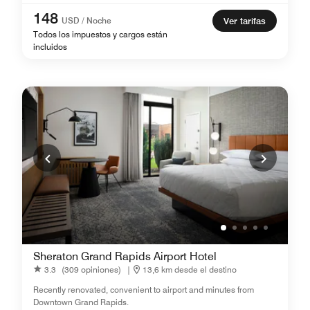
148
USD / Noche
Ver tarifas
Todos los impuestos y cargos están
incluidos
Sheraton Grand Rapids Airport Hotel
3.3
(309 opiniones)
|
13,6 km desde el destino
Recently renovated, convenient to airport and minutes from
Downtown Grand Rapids.