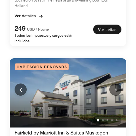
Located on 8th st in the heart of award-winning Downtown
Holland.
Ver detalles
249
USD / Noche
Ver tarifas
Todos los impuestos y cargos están
incluidos
HABITACIÓN RENOVADA
Fairfield by Marriott Inn & Suites Muskegon