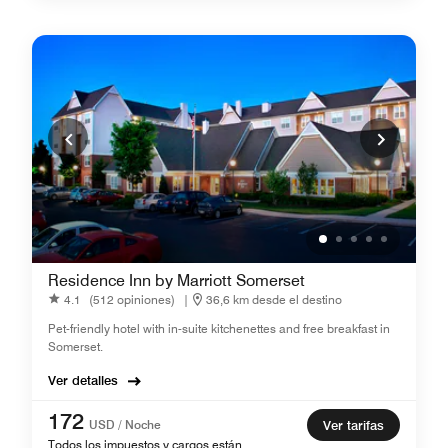
Residence Inn by Marriott Somerset
4.1
(512 opiniones)
|
36,6 km desde el destino
Pet-friendly hotel with in-suite kitchenettes and free breakfast in
Somerset.
Ver detalles
172
USD / Noche
Ver tarifas
Todos los impuestos y cargos están