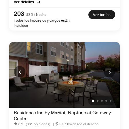
Ver detalles
203
USD / Noche
Ver tarifas
Todos los impuestos y cargos están
incluidos
Residence Inn by Marriott Neptune at Gateway
Centre
3.9
(861 opiniones)
|
57,7 km desde el destino