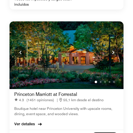
incluidos
Princeton Marriott at Forrestal
4.3
(1451 opiniones)
|
55,1 km desde el destino
Boutique hotel near Princeton University with upscale rooms,
dining, event space, and wooded views.
Ver detalles