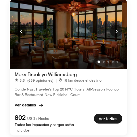
Moxy Brooklyn Williamsburg
3.6
(639 opiniones)
|
18 km desde el destino
Condé Nast Traveler's Top 20 NYC Hotels! All-Season Rooftop
Bar & Restaurant. New Pickleball Court.
Ver detalles
802
USD / Noche
Ver tarifas
Todos los impuestos y cargos están
incluidos