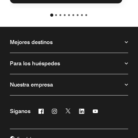
Mejores destinos
Para los huéspedes
Nuestra empresa
Facebook
Instagram
Twitter
Linkedin
Youtube
Síganos
Abre una ventana nueva
Abre una ventana nueva
Abre una ventana nueva
Abre una ventana nueva
Abre una ventana 