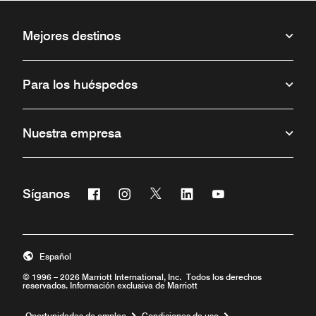
Mejores destinos
Para los huéspedes
Nuestra empresa
Facebook
Instagram
Twitter
Linkedin
Youtube
Síganos
Abre una ventana nueva
Abre una ventana nueva
Abre una ventana nueva
Abre una ventana nueva
Abre una ventana 
Español
© 1996 – 2026 Marriott International, Inc. Todos los derechos
reservados. Información exclusiva de Marriott
Abre una ventana nueva
Oportunidades de empleo
Condiciones de uso