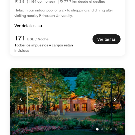
3.8
(1164 opiniones)
|
77,7 km desde el destino
Relax in our indoor pool or walk to shopping and dining after
visiting nearby Princeton University.
Ver detalles
171
USD / Noche
Ver tarifas
Todos los impuestos y cargos están
incluidos