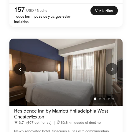
157
USD / Noche
Ver tarifas
Todos los impuestos y cargos están
incluidos
Residence Inn by Marriott Philadelphia West
Chester/Exton
3.7
(607 opiniones)
|
62,8 km desde el destino
Newly renovated hotel. Spacious suites with complimentary