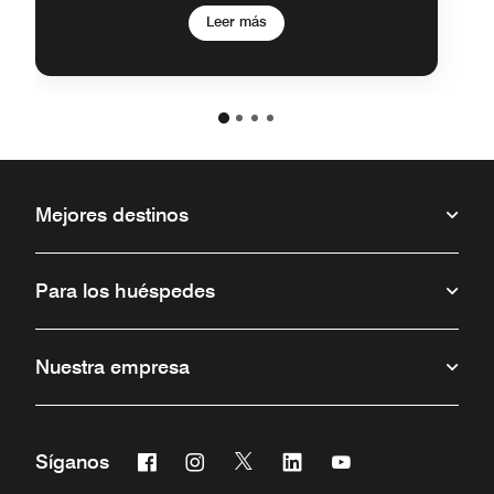
Leer más
Mejores destinos
Para los huéspedes
Nuestra empresa
Facebook
Instagram
Twitter
Linkedin
Youtube
Síganos
Abre una ventana nueva
Abre una ventana nueva
Abre una ventana nueva
Abre una ventana nueva
Abre una ventana 