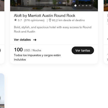
Aloft by Marriott Austin Round Rock
3.7
(376 opiniones)
|
60,2 km desde el destino
Bold, stylish, and spacious hotel with easy access to Round
Rock and Austin
Ver detalles
100
USD / Noche
Ver tarifas
Todos los impuestos y cargos están
incluidos