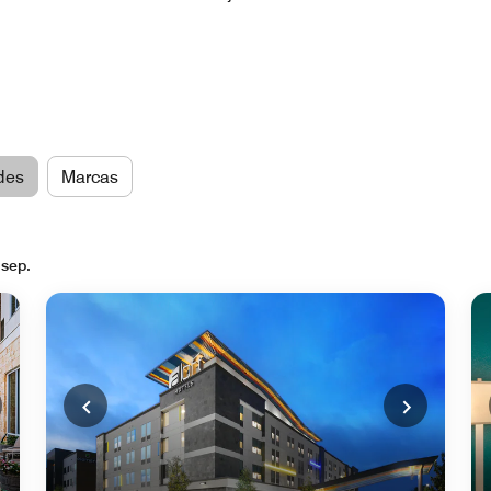
des
Marcas
 sep.