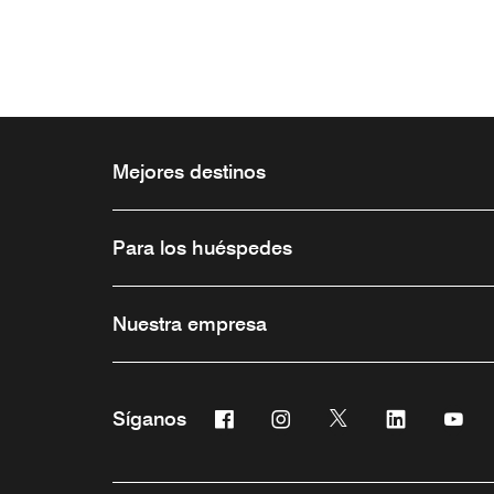
Mejores destinos
Para los huéspedes
Nuestra empresa
Facebook
Instagram
Twitter
Linkedin
You
Síganos
Abre una ventana nueva
Abre una ventana nueva
Abre una ventana 
Abre una ve
Abre