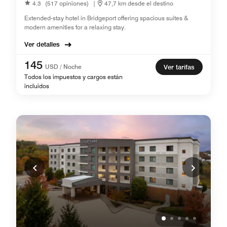
4.3
(517 opiniones)
|
47,7 km desde el destino
Extended-stay hotel in Bridgeport offering spacious suites &
modern amenities for a relaxing stay.
Ver detalles
145
USD / Noche
Ver tarifas
Todos los impuestos y cargos están
incluidos