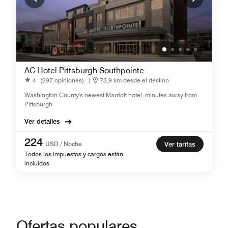
AC Hotel Pittsburgh Southpointe
4
(297 opiniones)
|
73,9 km desde el destino
Washington County's newest Marriott hotel, minutes away from
Pittsburgh
Ver detalles
224
USD / Noche
Ver tarifas
Todos los impuestos y cargos están
incluidos
Ofertas populares