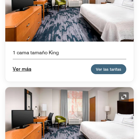
1 cama tamaño King
Ver más
Ver las tarifas
Icono 