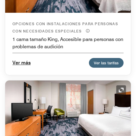
OPCIONES CON INSTALACIONES PARA PERSONAS
CON NECESIDADES ESPECIALES
1 cama tamaño King, Accesible para personas con
problemas de audición
Ver más
Ver las tarifas
Icono 