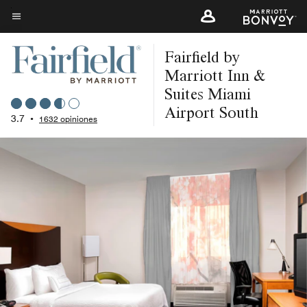
Skip
to
Texto del menú
main
Fairfield by
content
Marriott Inn &
Suites Miami
Airport South
3.7
•
1632 opiniones