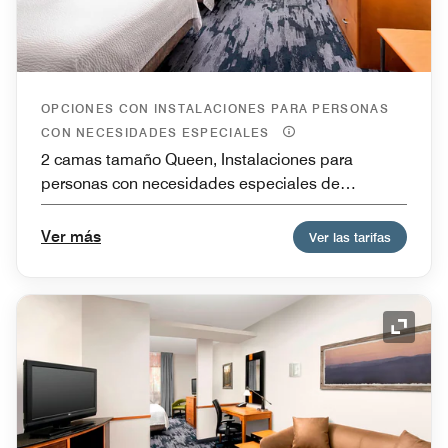
OPCIONES CON INSTALACIONES PARA PERSONAS
CON NECESIDADES ESPECIALES
2 camas tamaño Queen, Instalaciones para
personas con necesidades especiales de
movilidad y ducha con acceso para sillas de
ruedas, Accesible para personas con problemas
Ver más
Ver las tarifas
de audición
Icono 