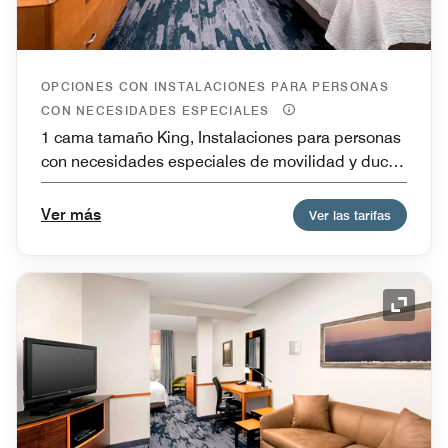
OPCIONES CON INSTALACIONES PARA PERSONAS
CON NECESIDADES ESPECIALES
1 cama tamaño King, Instalaciones para personas
con necesidades especiales de movilidad y ducha
con acceso para sillas de ruedas, Accesible para
personas con problemas de audición
Ver más
Ver las tarifas
Icono 