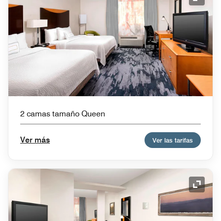
Icono 
2 camas tamaño Queen
Ver más
Ver las tarifas
Icono 