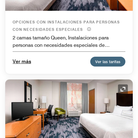
OPCIONES CON INSTALACIONES PARA PERSONAS
CON NECESIDADES ESPECIALES
2 camas tamaño Queen, Instalaciones para
personas con necesidades especiales de
movilidad y bañera, Accesible para personas con
problemas de audición
Ver más
Ver las tarifas
Icono 