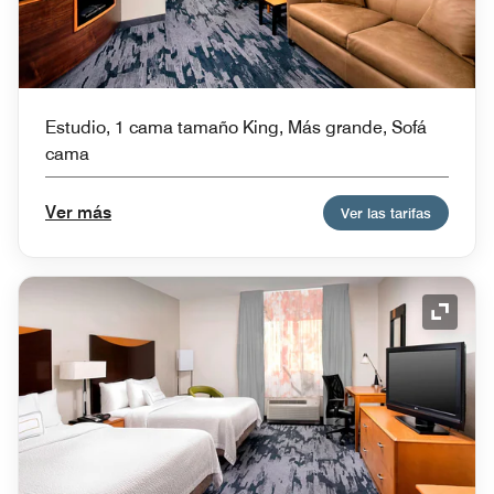
Estudio, 1 cama tamaño King, Más grande, Sofá
cama
Ver más
Ver las tarifas
Icono 