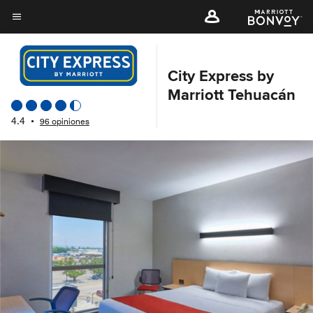
Skip
to
Texto del menú
main
content
City Express by
Marriott Tehuacán
4.4
•
96 opiniones