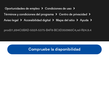
Abre una ventana nueva
Oportunidades de empleo
Condiciones de uso
Términos y condiciones del programa
Centro de privacidad
Aviso legal
Accesibilidad digital
Mapa del sitio
Ayuda
prod31,694C0BAD-502A-5375-B4F8-BC3D350960C4,rel-R24.9.4
Compruebe la disponibilidad