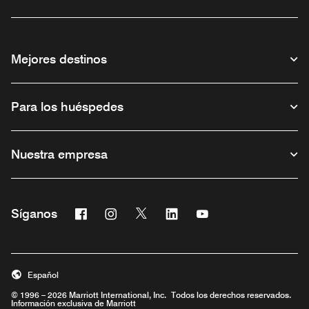
Mejores destinos
Para los huéspedes
Nuestra empresa
Facebook
Instagram
Twitter
Linkedin
Youtube
Síganos
Abre una ventana nueva
Abre una ventana nueva
Abre una ventana nueva
Abre una ventana nueva
Abre una ventana nu
Español
© 1996 – 2026 Marriott International, Inc. Todos los derechos reservados.
Información exclusiva de Marriott