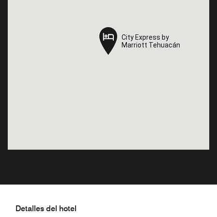
City Express by
City Express by
Marriott Tehuacán
Marriott Tehuacán
Detalles del hotel