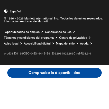
Español
© 1996 – 2026 Marriott International, Inc. Todos los derechos reservados.
Información exclusiva de Marriott
Abre una ventana nueva
Oportunidades de empleo
Condiciones de uso
Términos y condiciones del programa
Centro de privacidad
Aviso legal
Accesibilidad digital
Mapa del sitio
Ayuda
prod31,D5165CEC-04E1-544B-B51E-52984823266C,rel-R24.9.4
Compruebe la disponibilidad