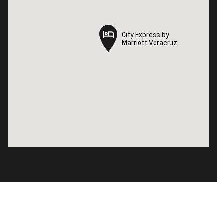
City Express by
City Express by
Marriott Veracruz
Marriott Veracruz