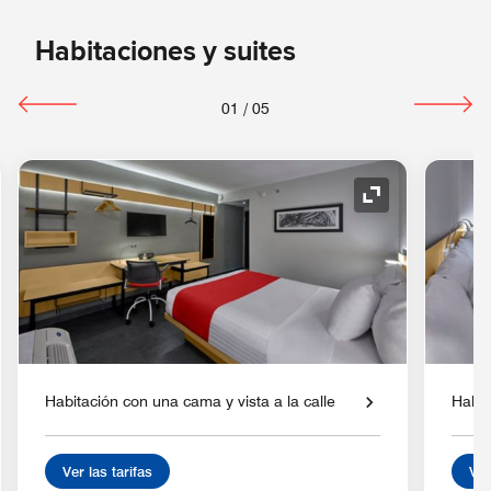
Habitaciones y suites
01
/
05
o de expansión
Icono de expan
Habitación con una cama y vista a la calle
Habit
Ver las tarifas
Ver