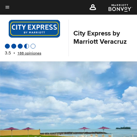
Skip
to
Texto del menú
main
content
City Express by
Marriott Veracruz
3.5
•
188 opiniones