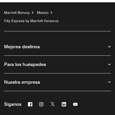
Marriott Bonvoy
Mexico
City Express by Marriott Veracruz
Mejores destinos
Para los huéspedes
Nuestra empresa
Facebook
Instagram
Twitter
Linkedin
Youtube
Síganos
Abre una ventana nueva
Abre una ventana nueva
Abre una ventana nueva
Abre una ventana nueva
Abre una ventana nu