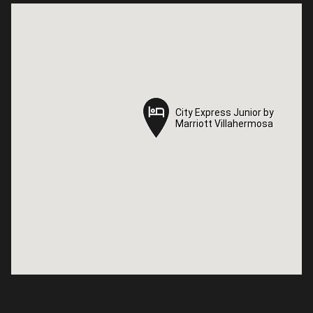
City Express Junior by
City Express Junior by
Marriott Villahermosa
Marriott Villahermosa