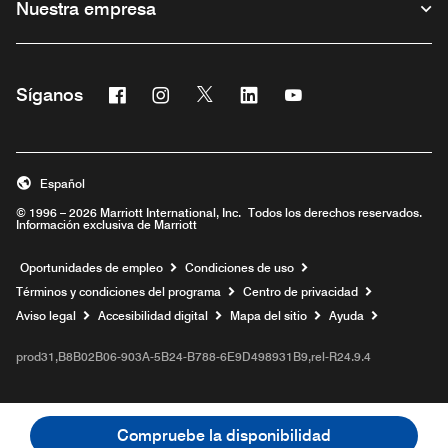
Nuestra empresa
Facebook
Instagram
Twitter
Linkedin
Youtube
Síganos
Abre una ventana nueva
Abre una ventana nueva
Abre una ventana nueva
Abre una ventana nueva
Abre una ventana nu
Español
© 1996 – 2026 Marriott International, Inc. Todos los derechos reservados.
Información exclusiva de Marriott
Abre una ventana nueva
Oportunidades de empleo
Condiciones de uso
Términos y condiciones del programa
Centro de privacidad
Aviso legal
Accesibilidad digital
Mapa del sitio
Ayuda
prod31,B8B02B06-903A-5B24-B788-6E9D498931B9,rel-R24.9.4
Compruebe la disponibilidad