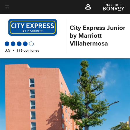
Skip
to
Texto del menú
main
content
City Express Junior
by Marriott
Villahermosa
3.9
•
119 opiniones