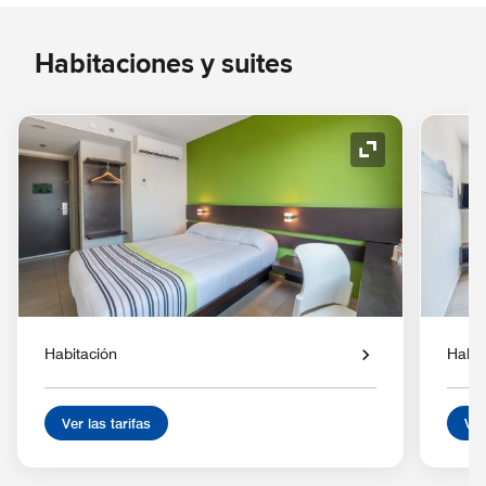
Habitaciones y suites
Icono de expan
Habitación
Habit
Ver las tarifas
Ver