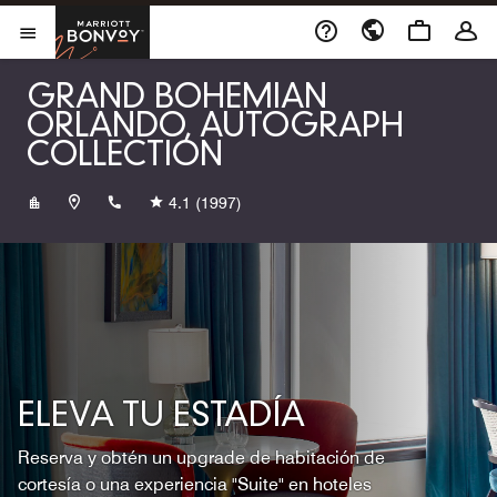
Skip to Content
Marriott Bonvoy
Abrir el menú
GRAND BOHEMIAN
ORLANDO, AUTOGRAPH
COLLECTION
+14073139000
4.1
(1997)
ELEVA TU ESTADÍA
Reserva y obtén un upgrade de habitación de
cortesía o una experiencia "Suite" en hoteles