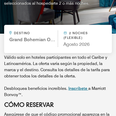
seleccionados al hospedarte 2 o más noches.
DESTINO
2 NOCHES
(FLEXIBLE)
Grand Bohemian Orlando, Autograph Collection
Agosto 2026
Válido solo en hoteles participantes en todo el Caribe y
Latinoamérica. La oferta varía según la propiedad, la
marca y el destino. Consulta los detalles de la tarifa para
obtener todos los detalles de la oferta.
Desbloquea beneficios increíbles.
Inscríbete
a Marriott
Bonvoy™.
CÓMO RESERVAR
Asegúrese de que el código promocional aparezca en la