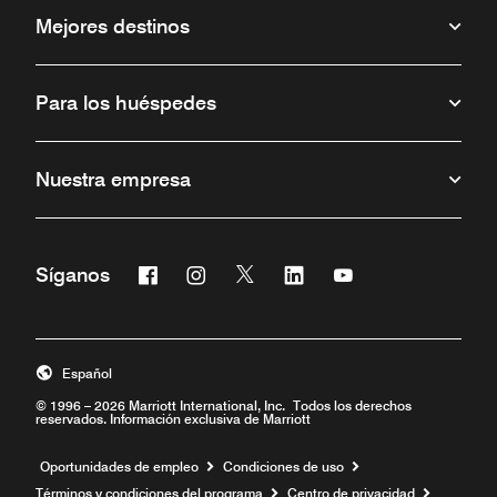
Mejores destinos
Para los huéspedes
Nuestra empresa
Facebook
Instagram
Twitter
Linkedin
Youtube
Síganos
Abre una ventana nueva
Abre una ventana nueva
Abre una ventana nueva
Abre una ventana nueva
Abre una ventana 
Español
© 1996 – 2026 Marriott International, Inc. Todos los derechos
reservados. Información exclusiva de Marriott
Abre una ventana nueva
Oportunidades de empleo
Condiciones de uso
Términos y condiciones del programa
Centro de privacidad