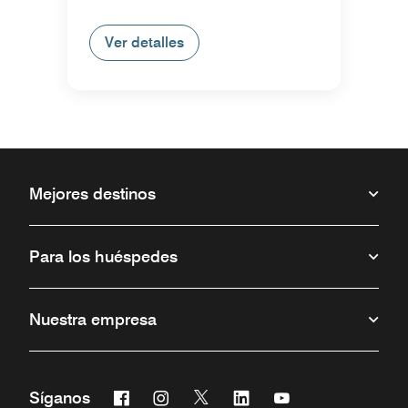
Ver detalles
Mejores destinos
Para los huéspedes
Nuestra empresa
Facebook
Instagram
Twitter
Linkedin
Youtube
Síganos
Abre una ventana nueva
Abre una ventana nueva
Abre una ventana nueva
Abre una ventana nueva
Abre una ventana 