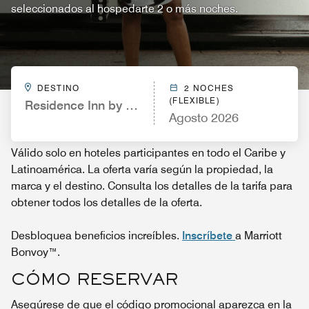
seleccionados al hospedarte 2 o más noches.
DESTINO
2 NOCHES
(FLEXIBLE)
Residence Inn by Marriott Orlando Lake Buena Vis
Agosto 2026
Válido solo en hoteles participantes en todo el Caribe y
Latinoamérica. La oferta varía según la propiedad, la
marca y el destino. Consulta los detalles de la tarifa para
obtener todos los detalles de la oferta.
Desbloquea beneficios increíbles.
Inscríbete
a Marriott
Bonvoy™.
CÓMO RESERVAR
Asegúrese de que el código promocional aparezca en la