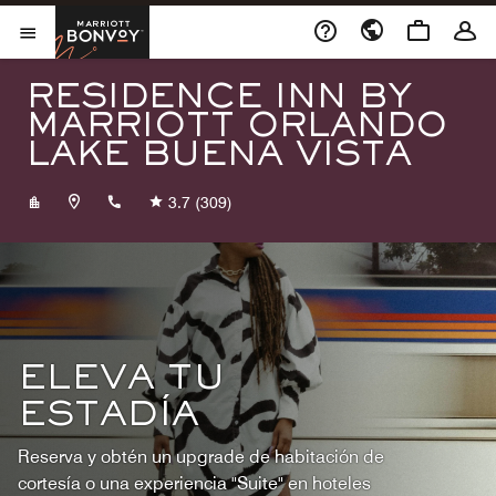
Skip to Content
Marriott Bonvoy
Abrir el menú
RESIDENCE INN BY
MARRIOTT ORLANDO
LAKE BUENA VISTA
+14074650075
3.7
(309)
ELEVA TU
ESTADÍA
Reserva y obtén un upgrade de habitación de
cortesía o una experiencia "Suite" en hoteles