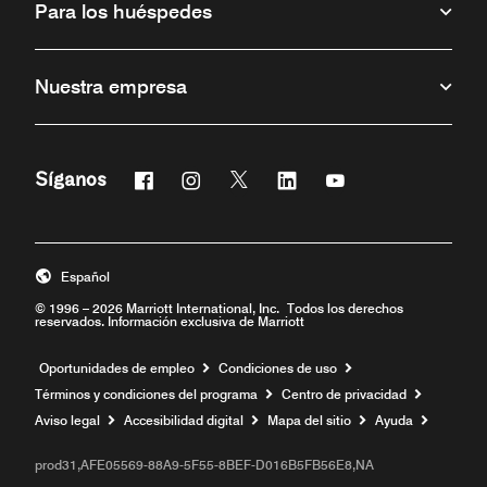
Para los huéspedes
Nuestra empresa
Facebook
Instagram
Twitter
Linkedin
Youtube
Síganos
Abre una ventana nueva
Abre una ventana nueva
Abre una ventana nueva
Abre una ventana nueva
Abre una ventana 
Español
© 1996 – 2026 Marriott International, Inc. Todos los derechos
reservados. Información exclusiva de Marriott
Abre una ventana nueva
Oportunidades de empleo
Condiciones de uso
Términos y condiciones del programa
Centro de privacidad
Aviso legal
Accesibilidad digital
Mapa del sitio
Ayuda
prod31,AFE05569-88A9-5F55-8BEF-D016B5FB56E8,NA