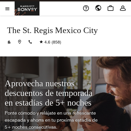
Skip to Content
Marriott Bonvoy
Abrir el menú
The St. Regis Mexico City
+525552281818
4.6
(858)
Aprovecha nuestros
descuentos de temporada
en estadías de 5+ noches
Ponte cómodo y relájate en una refrescante
escapada y ahorra en tu proxima estadía de
5+ noches consecutivas.