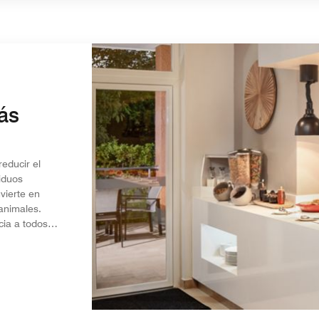
ás
educir el
iduos
vierte en
animales.
cia a todos.