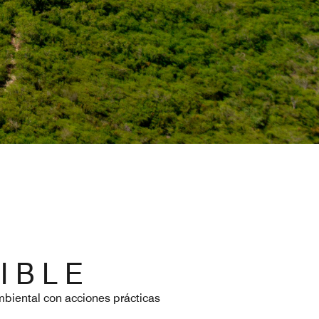
 I B L E
biental con acciones prácticas