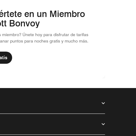
értete en un Miembro
ott Bonvoy
 miembro? Únete hoy para disfrutar de tarifas
ganar puntos para noches gratis y mucho más.
atis