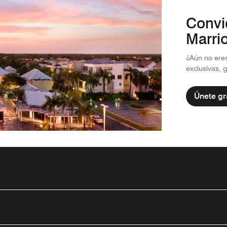
Convi
Marri
¿Aún no eres
exclusivas, 
Únete gr