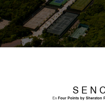
S E N C
En
Four Points by Sheraton 