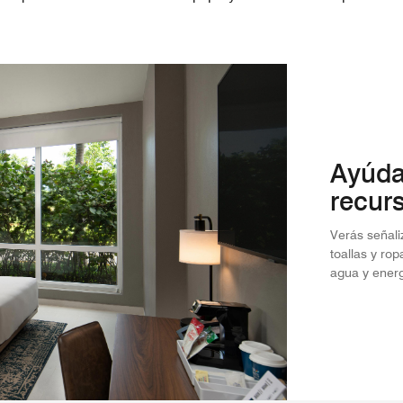
Ayúda
recur
Verás señaliz
toallas y ro
agua y ener