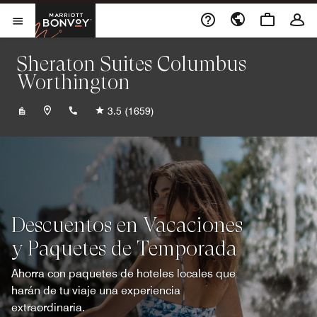
Skip to Content
Marriott Bonvoy
Abrir el menú
Sheraton Suites Columbus
Worthington
+16144360004
3.5
(1659)
Descuentos en Vacaciones
y Paquetes de Temporada
Ahorra con paquetes de hoteles locales que
harán de tu viaje una experiencia
extraordinaria.