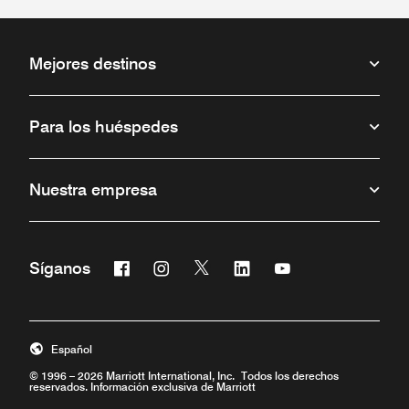
Mejores destinos
Para los huéspedes
Nuestra empresa
Facebook
Instagram
Twitter
Linkedin
Youtube
Síganos
Abre una ventana nueva
Abre una ventana nueva
Abre una ventana nueva
Abre una ventana nueva
Abre una ventana 
Español
© 1996 – 2026 Marriott International, Inc. Todos los derechos
reservados. Información exclusiva de Marriott