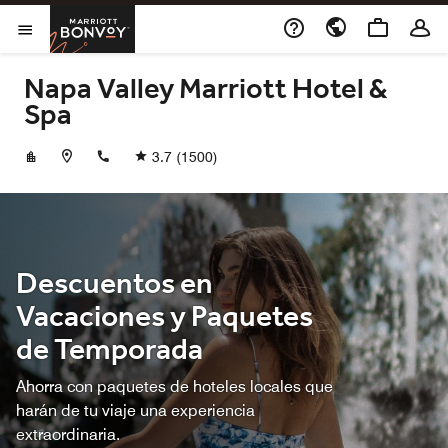
Skip to Content
Marriott Bonvoy
Abrir el menú
Napa Valley Marriott Hotel &
Spa
+17072538600
3.7
(1500)
Descuentos en
Vacaciones y Paquetes
de Temporada
Ahorra con paquetes de hoteles locales que
harán de tu viaje una experiencia
extraordinaria.