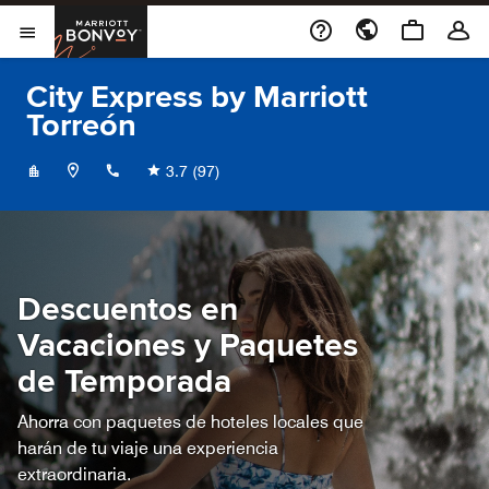
Skip to Content
Marriott Bonvoy
Abrir el menú
City Express by Marriott
Torreón
+528712292950
3.7
(97)
Descuentos en
Vacaciones y Paquetes
de Temporada
Ahorra con paquetes de hoteles locales que
harán de tu viaje una experiencia
extraordinaria.