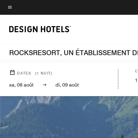
Skip
to
Texte du menu
main
content
ROCKSRESORT, UN ÉTABLISSEMENT 
C
DATES
(
1
NUIT)
1
sa, 08 août
di, 09 août