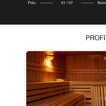
Préc.
01
/
07
Suiv
PROFI