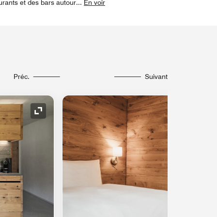
urants et des bars autour
...
En voir
Préc.
Suivant
Icône de développement