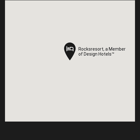
Rocksresort, a Member
Rocksresort, a Member
of Design Hotels™
of Design Hotels™