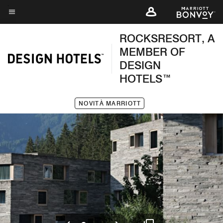
Skip
to
Testo del menu
main
ROCKSRESORT, A
content
MEMBER OF
DESIGN
HOTELS™
NOVITÀ MARRIOTT