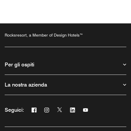
Rocksresort, a Member of Design Hotels™
Per gli ospiti
La nostra azienda
Facebook
Instagram
Twitter
Linkedin
Youtube
Seguici:
Opens a new window
Opens a new window
Opens a new window
Opens a new window
Opens a new window