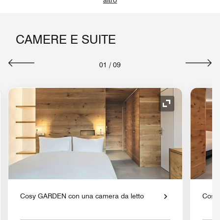
altro
CAMERE E SUITE
01
/
09
a Espansione
Icona Espansi
Cosy GARDEN con una camera da letto
Cosy 