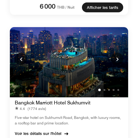
6 000
THB / Nuit
Afficher les tarifs
Bangkok Marriott Hotel Sukhumvit
4.4
(1774 avis)
Five-star hotel on Sukhumvit Road, Bangkok, with luxury rooms,
a rooftop bar and prime location.
Voir les détails sur l'hôtel