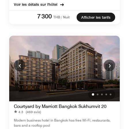
Voir les détails sur l'hôtel
7 300
THB / Nuit
Afficher les tarifs
Courtyard by Marriott Bangkok Sukhumvit 20
4.3
(469 avis)
Modern business hotel in Bangkok has free Wi-Fi, restaurants,
bars and a rooftop pool