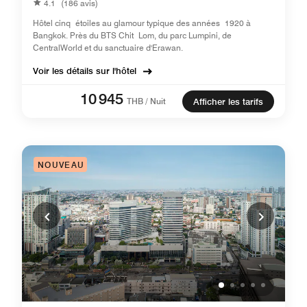
4.1
(186 avis)
Hôtel cinq étoiles au glamour typique des années 1920 à
Bangkok. Près du BTS Chit Lom, du parc Lumpini, de
CentralWorld et du sanctuaire d'Erawan.
Voir les détails sur l'hôtel
10 945
THB / Nuit
Afficher les tarifs
NOUVEAU