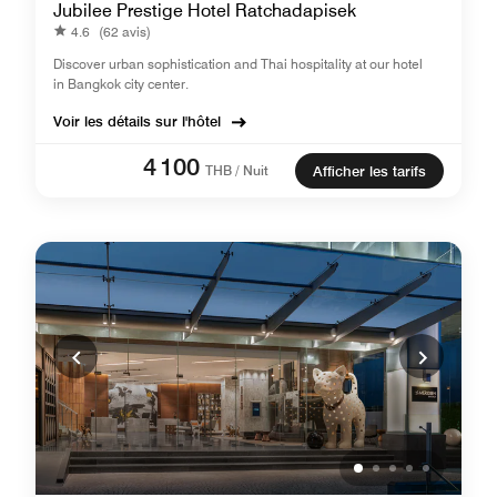
Jubilee Prestige Hotel Ratchadapisek
4.6
(62 avis)
Discover urban sophistication and Thai hospitality at our hotel
in Bangkok city center.
Voir les détails sur l'hôtel
4 100
THB / Nuit
Afficher les tarifs