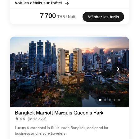
Voir les détails sur l'hôtel
7 700
THB / Nuit
Afficher les tarifs
Bangkok Marriott Marquis Queen’s Park
4.5
(3115 avis)
Luxury 5-star hotel in Sukhumvit, Bangkok, designed for
business and leisure travelers.