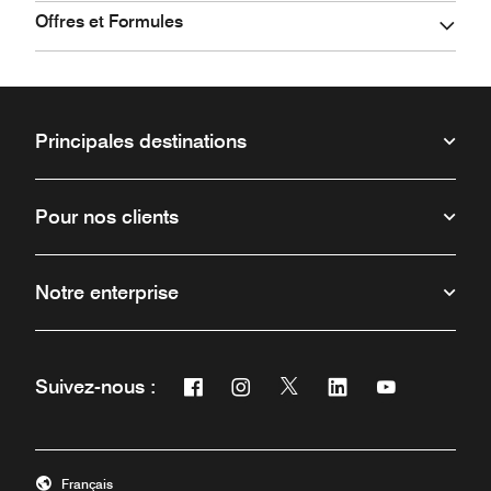
Offres et Formules
Principales destinations
Pour nos clients
Notre enterprise
Facebook
Instagram
Twitter
Linkedin
Youtube
Suivez-nous :
Ouvre une nouvelle fenêtre
Ouvre une nouvelle fenêtre
Ouvre une nouvelle fenêt
Ouvre une nouvelle 
Ouvre une nou
Français