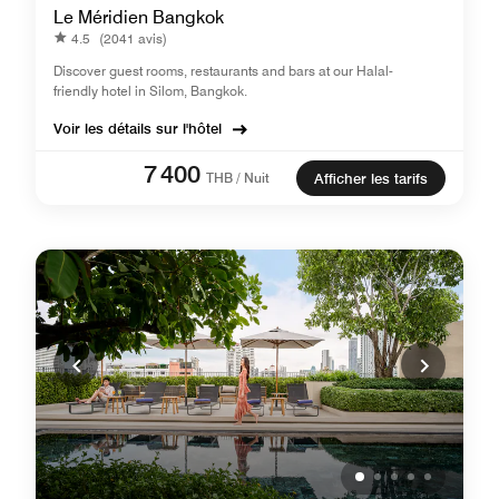
Le Méridien Bangkok
4.5
(2041 avis)
Discover guest rooms, restaurants and bars at our Halal-
friendly hotel in Silom, Bangkok.
Voir les détails sur l'hôtel
7 400
THB / Nuit
Afficher les tarifs