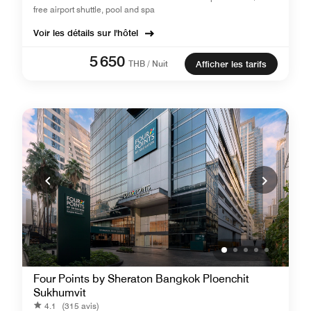
free airport shuttle, pool and spa
Voir les détails sur l'hôtel
5 650
THB / Nuit
Afficher les tarifs
Four Points by Sheraton Bangkok Ploenchit
Sukhumvit
4.1
(315 avis)