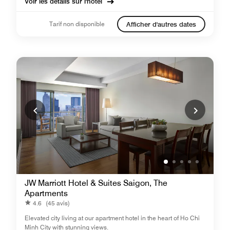
Voir les détails sur l'hôtel
Tarif non disponible
Afficher d'autres dates
JW Marriott Hotel & Suites Saigon, The
Apartments
4.6
(45 avis)
Elevated city living at our apartment hotel in the heart of Ho Chi
Minh City with stunning views.