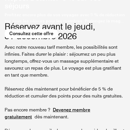
séjours
Profitez encore plus de vos voyages avec 5 % de réduction
sur tous les séjours pour les membres. Prolongez la magie
Réservez avant le jeudi,
de vos vacances au Vietnam dès aujourd'hui !
31 décembre 2026
Consultez cette offre
Avec notre nouveau tarif membre, les possibilités sont
infinies. Faites durer le plaisir : séjournez un peu plus
longtemps, offrez-vous un massage supplémentaire et
savourez un repas de plus. Le voyage est plus gratifiant
en tant que membre.
Réservez dès maintenant pour bénéficier de 5 % de
réduction et cumuler des points pour des nuits gratuites.
Pas encore membre ?
Devenez membre
gratuitement
dès maintenant.