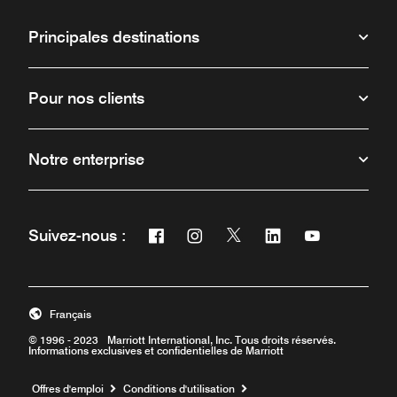
Principales destinations
Pour nos clients
Notre enterprise
Facebook
Instagram
Twitter
Linkedin
Youtube
Suivez-nous :
Ouvre une nouvelle fenêtre
Ouvre une nouvelle fenêtre
Ouvre une nouvelle fenêt
Ouvre une nouvelle 
Ouvre une nou
Français
© 1996 - 2023 Marriott International, Inc. Tous droits réservés.
Informations exclusives et confidentielles de Marriott
Ouvre une nouvelle fenêtre
Offres d'emploi
Conditions d'utilisation