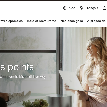
Aide
Français
voy
ffres spéciales
Bars et restaurants
Nos enseignes
À propos de 
s points
des points Marriott Bonvoy