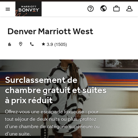
Skip to Content
Marriott Bonvoy
Ouvrir le menu
Denver Marriott West
+13032799100
3.9
(1505)
Surclassement de
chambre gratuit et suites
à prix réduit
Offrez-vous une escapade luxueuse : pour
tout séjour de deux nuits ou plus, profitez
d’une chambre de catégorie supérieure ou
d’une suite.