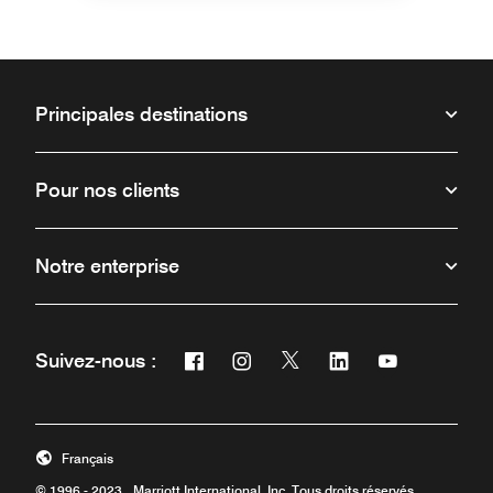
Principales destinations
Pour nos clients
Notre enterprise
Facebook
Instagram
Twitter
Linkedin
Youtube
Suivez-nous :
Ouvre une nouvelle fenêtre
Ouvre une nouvelle fenêtre
Ouvre une nouvelle fenêt
Ouvre une nouvelle 
Ouvre une nou
Français
© 1996 - 2023 Marriott International, Inc. Tous droits réservés.