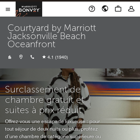
Skip to Content
Marriott Bonvoy
Ouvrir le menu
Courtyard by Marriott
Jacksonville Beach
Oceanfront
+19044350300
4.1
(1940)
Surclassement de
chambre gratuit et
suites à prix réduit
Offrez-vous une escapade luxueuse : pour
tout séjour de deux nuits ou plus, profitez
d’une chambre de catégorie supérieure ou