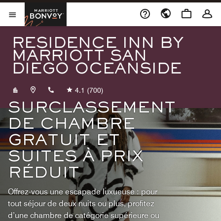
Skip to Content
Marriott Bonvoy
Ouvrir le menu
RESIDENCE INN BY
MARRIOTT SAN
DIEGO OCEANSIDE
+17607229600
4.1
(700)
SURCLASSEMENT
DE CHAMBRE
GRATUIT ET
SUITES À PRIX
RÉDUIT
Offrez-vous une escapade luxueuse : pour
tout séjour de deux nuits ou plus, profitez
d’une chambre de catégorie supérieure ou